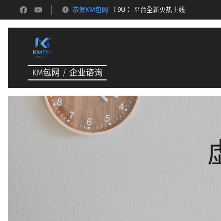
恭贺KM包网
（ 9U ）平台全新火热上线
KM包网 / 企业谘询