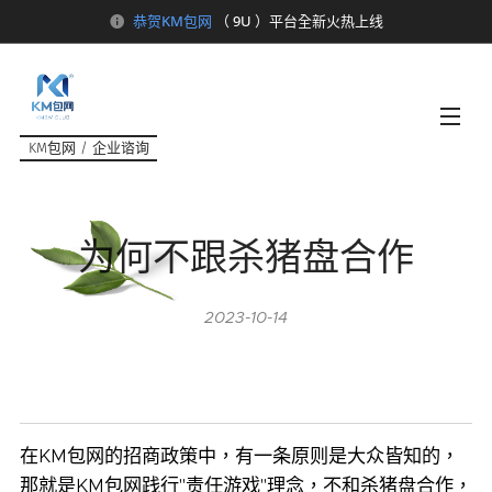
恭贺KM包网
（ 9U ）平台全新火热上线
KM包网 / 企业谘询
为何不跟杀猪盘合作
2023-10-14
在KM包网的招商政策中，有一条原则是大众皆知的，
那就是KM包网践行"责任游戏"理念，不和杀猪盘合作，