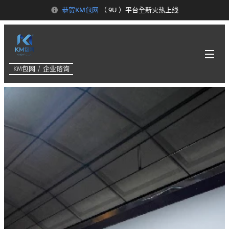
恭贺KM包网
（ 9U ）平台全新火热上线
KM包网 / 企业谘询